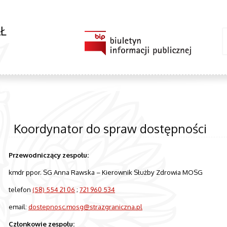
Ł
Koordynator do spraw dostępności
Przewodniczący zespołu:
kmdr ppor. SG Anna Rawska – Kierownik Służby Zdrowia MOSG
telefon
(58) 554 21 06
;
721 960 534
email:
dostepnosc.mosg@strazgraniczna.pl
Członkowie zespołu: