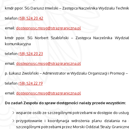
kmdr ppor. SG Dariusz Imielski – Zastępca Naczelnika Wydziału Techniki
telefon
(58) 524 20 42
email:
dostepnosc.mosg@strazgraniczna.pl
kmdr ppor. SG Norbert Szabliński – Zastępca Naczelnika Wydziału
komunikacyjna
telefon
(58) 524 20 23
email:
dostepnosc.mosg@strazgraniczna.pl
p. Łukasz Zwoliński – Administrator w Wydziału Organizacji i Promocji 
telefon
(58) 524 22 79
email:
dostepnosc.mosg@strazgraniczna.pl
Do zadań Zespołu do spraw dostępności należy przede wszystkim:
wsparcie osób ze szczególnymi potrzebami w dostępie do usług 
przygotowanie i koordynacja wdrożenia planu działania n
szczególnymi potrzebami przez Morski Oddział Straży Graniczne