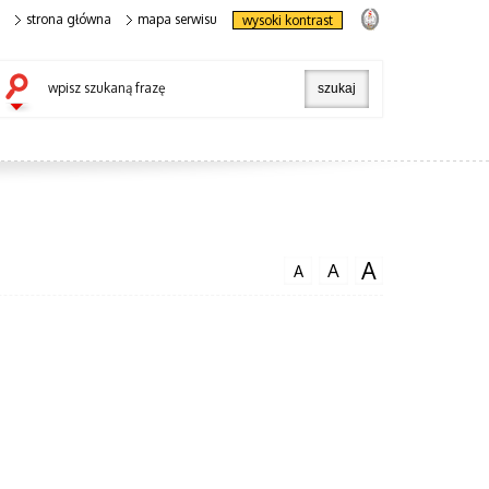
strona główna
mapa serwisu
wysoki kontrast
wpisz szukaną frazę
A
A
A