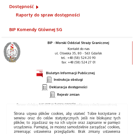
Dostępność
Raporty do spraw dostępności
BIP Komendy Głównej SG
BIP - Morski Oddział Straży Granicznej
Kontakt do nas
ul. Oliwska 35, 80 - 563 Gdańsk
tel.: +48 (58) 524 20 90
fax: +48 (58) 524 27 01
Biuletyn Informacji Publicznej
Instrukcja obsługi
Deklaracja dostępności
Rejestr zmian
Serwer niniejszy NIE JEST W ŻADEN SPOSÓB połączony z siecią wewnętrzną.
Strona używa plików cookies, aby ułatwić Tobie korzystanie z
serwisu oraz do celów statystycznych. Jeśli nie blokujesz tych
plików, to zgadzasz się na ich użycie oraz zapisanie w pamięci
urządzenia. Pamiętaj, że możesz samodzielnie zarządzać cookies,
zmieniając ustawienia przeglądarki. Brak zmiany ustawienia