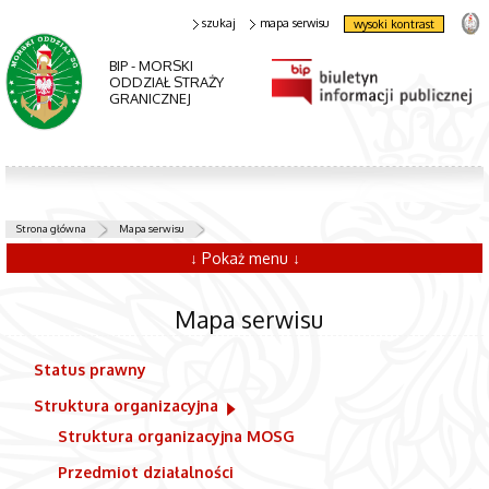
szukaj
mapa serwisu
wysoki kontrast
BIP - MORSKI
ODDZIAŁ STRAŻY
GRANICZNEJ
Strona główna
Mapa serwisu
↓ Pokaż menu ↓
Mapa serwisu
Status prawny
Struktura organizacyjna
Struktura organizacyjna MOSG
Przedmiot działalności