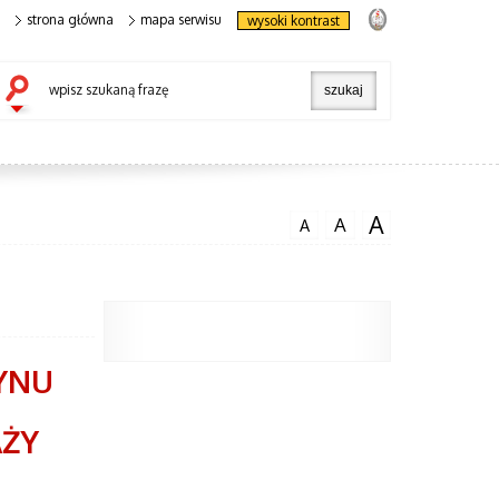
strona główna
mapa serwisu
wysoki kontrast
wpisz szukaną frazę
A
A
A
YNU
AŻY