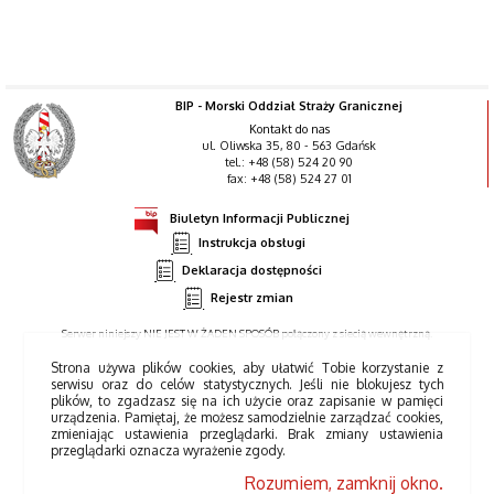
BIP - Morski Oddział Straży Granicznej
Kontakt do nas
ul. Oliwska 35, 80 - 563 Gdańsk
tel.: +48 (58) 524 20 90
fax: +48 (58) 524 27 01
Biuletyn Informacji Publicznej
Instrukcja obsługi
Deklaracja dostępności
Rejestr zmian
Serwer niniejszy NIE JEST W ŻADEN SPOSÓB połączony z siecią wewnętrzną.
Strona używa plików cookies, aby ułatwić Tobie korzystanie z
serwisu oraz do celów statystycznych. Jeśli nie blokujesz tych
plików, to zgadzasz się na ich użycie oraz zapisanie w pamięci
urządzenia. Pamiętaj, że możesz samodzielnie zarządzać cookies,
zmieniając ustawienia przeglądarki. Brak zmiany ustawienia
przeglądarki oznacza wyrażenie zgody.
Rozumiem, zamknij okno.