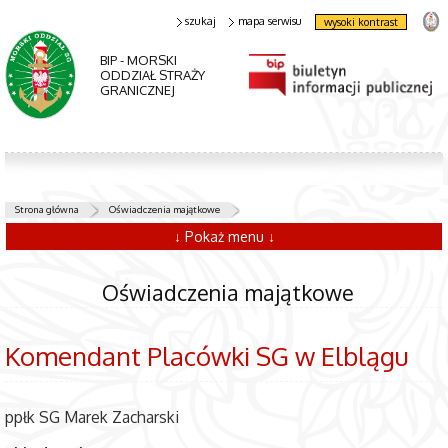
szukaj
mapa serwisu
wysoki kontrast
BIP - MORSKI
ODDZIAŁ STRAŻY
GRANICZNEJ
Strona główna
Oświadczenia majątkowe
↓ Pokaż menu ↓
Oświadczenia majątkowe
Komendant Placówki SG w Elblągu
ppłk SG Marek Zacharski