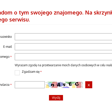
iadom o tym swojego znajomego. Na skrzynk
ego serwisu.
 nazwisko
E-mail
ajomego
*
Wyrażam zgodę na przetwarzanie moich danych osobowych w celu realizac
Zgadzam się
*
mularza
*